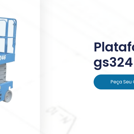
Plata
gs324
Peça Seu