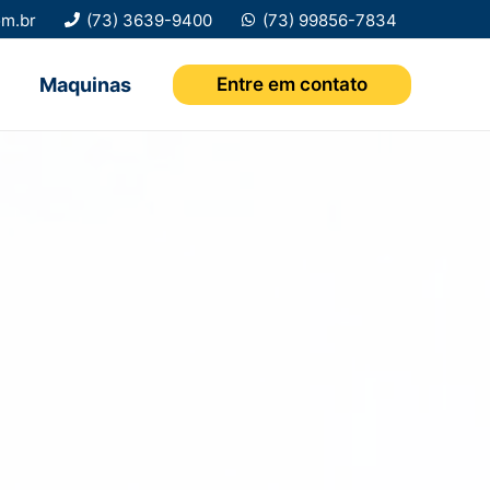
om.br
(73) 3639-9400
(73) 99856-7834
Maquinas
Entre em contato